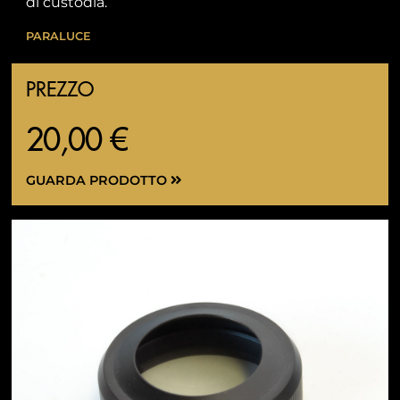
di custodia.
PARALUCE
PREZZO
20,00 €
GUARDA PRODOTTO