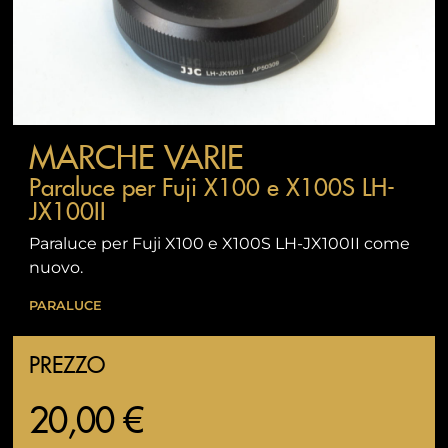
MARCHE VARIE
Paraluce per Fuji X100 e X100S LH-
JX100II
Paraluce per Fuji X100 e X100S LH-JX100II come
nuovo.
PARALUCE
PREZZO
20,00 €