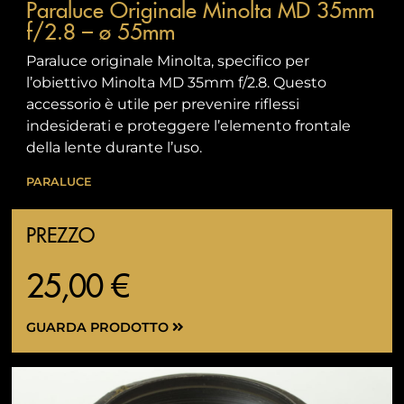
Paraluce Originale Minolta MD 35mm
f/2.8 – ø 55mm
Paraluce originale Minolta, specifico per
l’obiettivo Minolta MD 35mm f/2.8. Questo
accessorio è utile per prevenire riflessi
indesiderati e proteggere l’elemento frontale
della lente durante l’uso.
PARALUCE
PREZZO
25,00 €
GUARDA PRODOTTO