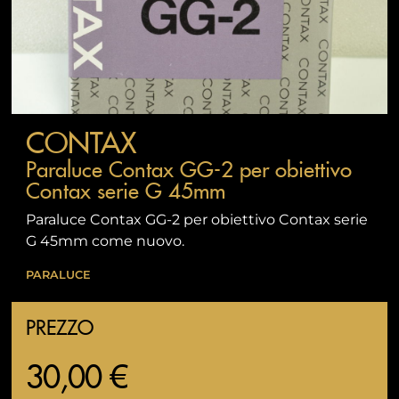
CONTAX
Paraluce Contax GG-2 per obiettivo
Contax serie G 45mm
Paraluce Contax GG-2 per obiettivo Contax serie
G 45mm come nuovo.
PARALUCE
PREZZO
30,00 €