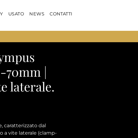
Y
USATO
NEWS
CONTATTI
lympus
5-70mm |
e laterale.
 caratterizzato dal
o a vite laterale (clamp-