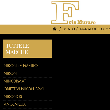
/
USATO
PARALUCE OLYM
TUTTE LE
MARCHE
NIKON TELEMETRO
NIKON
NIKKORMAT
OBIETTIVI NIKON 39×1
NIKONOS
ANGENIEUX