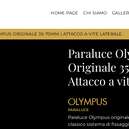
HOME PAGE
CHI SIAMO
GALLER
PUS ORIGINALE 35-70MM | ATTACCO A VITE LATERALE.
Paraluce O
Originale 3
Attacco a vit
OLYMPUS
PARALUCE
Paraluce Olympus originale,
classico sistema di fissaggi