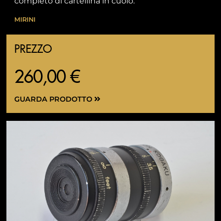
completo di cartellina in cuoio.
MIRINI
PREZZO
260,00 €
GUARDA PRODOTTO