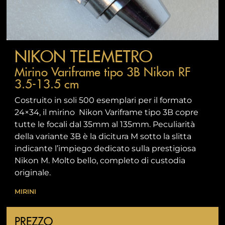
NIKON TELEMETRO
Mirino Variframe tipo 3B Nikon RF
3.5-13.5 cm
Costruito in soli 500 esemplari per il formato
24×34, il mirino Nikon Variframe tipo 3B copre
tutte le focali dal 35mm al 135mm. Peculiarità
della variante 3B è la dicitura M sotto la slitta
indicante l’impiego dedicato sulla prestigiosa
Nikon M. Molto bello, completo di custodia
originale.
MIRINI
PREZZO