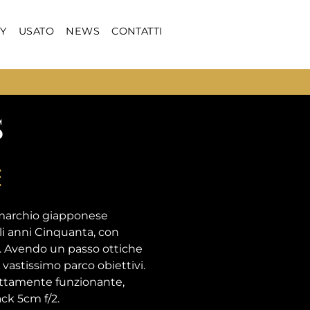
Y
USATO
NEWS
CONTATTI
S
E
marchio giapponese
li anni Cinquanta, con
ca. Avendo un passo ottiche
vastissimo parco obiettivi.
fettamente funzionante,
ck 5cm f/2.