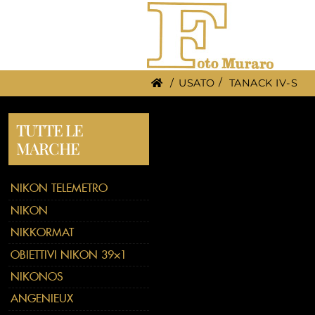
/
USATO
TANACK IV-S
TUTTE LE
MARCHE
NIKON TELEMETRO
NIKON
NIKKORMAT
OBIETTIVI NIKON 39×1
NIKONOS
ANGENIEUX