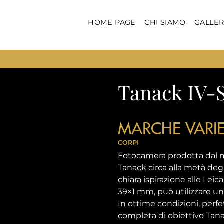
HOME PAGE
CHI SIAMO
GALLER
Tanack IV-
MARCHE VARI
CORPI
Fotocamera prodotta dal 
Tanack circa alla metà deg
chiara ispirazione alle Lei
39×1 mm, può utilizzare un 
In ottime condizioni, per
completa di obiettivo Tana