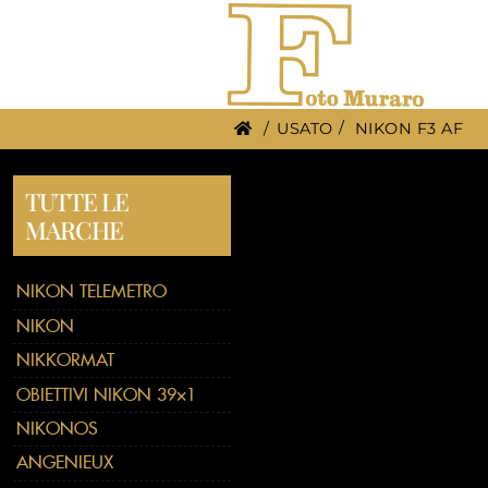
/
USATO
NIKON F3 AF
TUTTE LE
MARCHE
NIKON TELEMETRO
NIKON
NIKKORMAT
OBIETTIVI NIKON 39×1
NIKONOS
ANGENIEUX