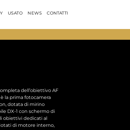
Y
USATO
NEWS
CONTATTI
F
ompleta dell’obiettivo AF
 è la prima fotocamera
n, dotata di mirino
ile DX-1 con schermo di
 obiettivi dedicati al
otati di motore interno,