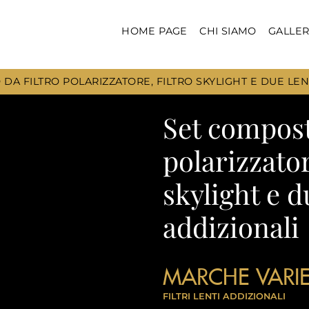
HOME PAGE
CHI SIAMO
GALLER
DA FILTRO POLARIZZATORE, FILTRO SKYLIGHT E DUE LEN
Set compost
polarizzator
skylight e d
addizionali
MARCHE VARI
FILTRI
LENTI ADDIZIONALI