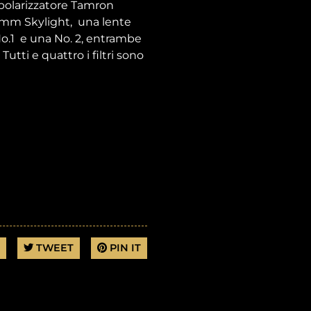
 polarizzatore Tamron
5mm Skylight, una lente
No.1 e una No. 2, entrambe
tti e quattro i filtri sono
TWEET
PIN IT