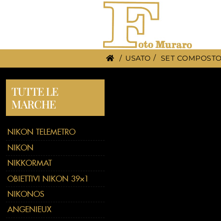
/
USATO
SET COMPOSTO 
TUTTE LE
MARCHE
NIKON TELEMETRO
NIKON
NIKKORMAT
OBIETTIVI NIKON 39×1
NIKONOS
ANGENIEUX