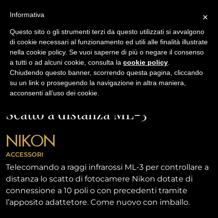
Informativa
×
Questo sito o gli strumenti terzi da questo utilizzati si avvalgono
di cookie necessari al funzionamento ed utili alle finalità illustrate
nella cookie policy. Se vuoi saperne di più o negare il consenso
/
USATO
SCATTO A DISTANZA ML-3
a tutti o ad alcuni cookie, consulta la
cookie policy
.
Chiudendo questo banner, scorrendo questa pagina, cliccando
su un link o proseguendo la navigazione in altra maniera,
NAVIGAZIONE
acconsenti all’uso dei cookie.
Scatto a distanza ML-3
NIKON
ACCESSORI
Telecomando a raggi infrarossi ML-3 per controllare a
distanza lo scatto di fotocamere Nikon dotate di
connessione a 10 poli o con precedenti tramite
l’apposito adattetore. Come nuovo con imballo.