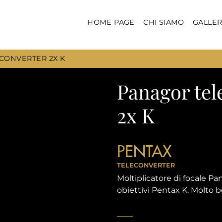
HOME PAGE
CHI SIAMO
GALLER
CONVERTER 2X K
Panagor tel
2x K
PENTAX
TELECONVERTER
Moltiplicatore di focale Pa
obiettivi Pentax K. Molto be