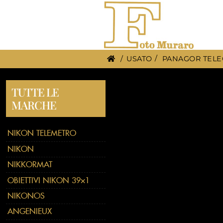
/
USATO
PANAGOR TELE
TUTTE LE
MARCHE
NIKON TELEMETRO
NIKON
NIKKORMAT
OBIETTIVI NIKON 39×1
NIKONOS
ANGENIEUX