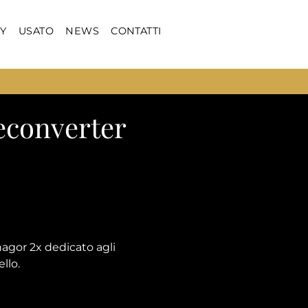
Y
USATO
NEWS
CONTATTI
econverter
nagor 2x dedicato agli
llo.