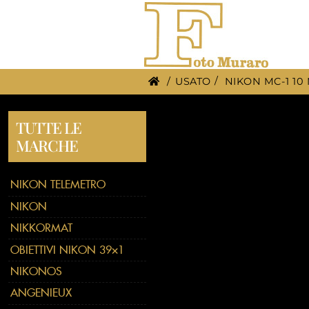
/
USATO
NIKON MC-1 10
TUTTE LE
MARCHE
NIKON TELEMETRO
NIKON
NIKKORMAT
OBIETTIVI NIKON 39×1
NIKONOS
ANGENIEUX