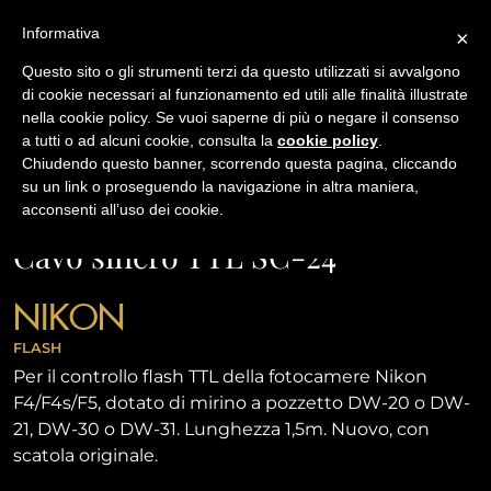
Informativa
×
Questo sito o gli strumenti terzi da questo utilizzati si avvalgono
di cookie necessari al funzionamento ed utili alle finalità illustrate
nella cookie policy. Se vuoi saperne di più o negare il consenso
/
USATO
CAVO SINCRO TTL SC-24
a tutti o ad alcuni cookie, consulta la
cookie policy
.
Chiudendo questo banner, scorrendo questa pagina, cliccando
su un link o proseguendo la navigazione in altra maniera,
NAVIGAZIONE
acconsenti all’uso dei cookie.
Cavo sincro TTL SC-24
NIKON
FLASH
Per il controllo flash TTL della fotocamere Nikon
F4/F4s/F5, dotato di mirino a pozzetto DW-20 o DW-
21, DW-30 o DW-31. Lunghezza 1,5m. Nuovo, con
scatola originale.