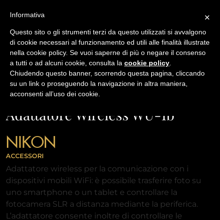
Informativa
×
Questo sito o gli strumenti terzi da questo utilizzati si avvalgono
di cookie necessari al funzionamento ed utili alle finalità illustrate
nella cookie policy. Se vuoi saperne di più o negare il consenso
/
USATO
ADATTATORE WIRELESS WU-1B
a tutti o ad alcuni cookie, consulta la
cookie policy
.
Chiudendo questo banner, scorrendo questa pagina, cliccando
su un link o proseguendo la navigazione in altra maniera,
NAVIGAZIONE
acconsenti all’uso dei cookie.
Adattatore Wireless WU-1b
NIKON
ACCESSORI
Adattatore wireless per la comunicazione con i
dispositivi mobili WiFi: è possibile trasferire foto su
uno smartphone o un tablet e controllare la
fotocamera SLR a distanza mediante la periferica.
L’adattatore consente inoltre di controllare le