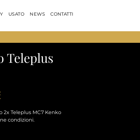
Y
USATO
NEWS
CONTATTI
 Teleplus
E
ko 2x Teleplus MC7 Kenko
one condizioni.