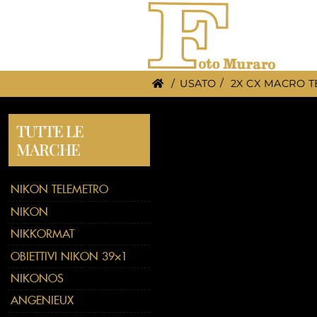
/
USATO
2X CX MACRO 
TUTTE LE
MARCHE
NIKON TELEMETRO
NIKON
NIKKORMAT
OBIETTIVI NIKON 39×1
NIKONOS
ANGENIEUX