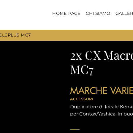
HOME PAGE
CHI SIAMO
GALLER
TELEPLUS MC7
2x CX Macro
MC7
MARCHE VARI
ACCESSORI
Duplicatore di focale Ken
per Contax/Yashica. In bu