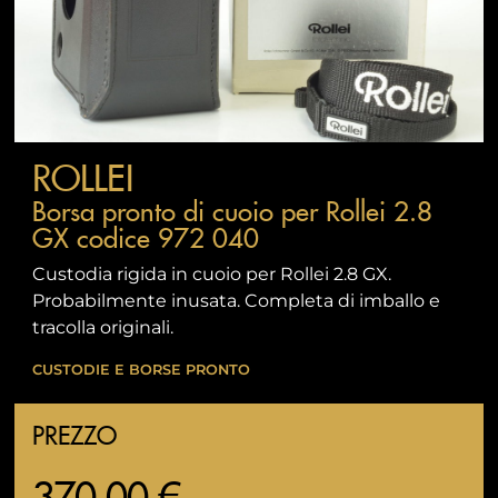
ROLLEI
Borsa pronto di cuoio per Rollei 2.8
GX codice 972 040
Custodia rigida in cuoio per Rollei 2.8 GX.
Probabilmente inusata. Completa di imballo e
tracolla originali.
CUSTODIE E BORSE PRONTO
PREZZO
370,00 €